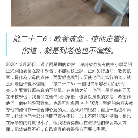
箴二十二6：教養孩童，使他走當行
的道，就是到老他也不偏離。
2020年3月30日，過了兩星期的春假， 卑詩省竹所有的中小學要開
正式開始要留在家中學習，不能回校上課，正到另行通知。教養孩
童，是作為父母的責任，而聖經也說到，要使他們走當行的道，就
是到老镊們也不偏離。（箴二十二6）一個很簡單容易明白的命
令，但要實行原來真的不簡單。在疫情之前，他們一星期都有五天
在學校學習，我自問在他們回到家後，也會以身教的方法，希望作
他們一個好的學習對象。也盡可能多用 神的話語 – 聖經的內容去教
導他們如何作一個合神心意的人。說來好們很易，但這一點也不簡
單，雖然他們大部分時間已經在學校，加上不同的課外活動，相比
在家學習的時就很小了。但我總覺得自己在教導他們學習為人方
面，仍然做得不好，自己還真的有很多方面要去學習。