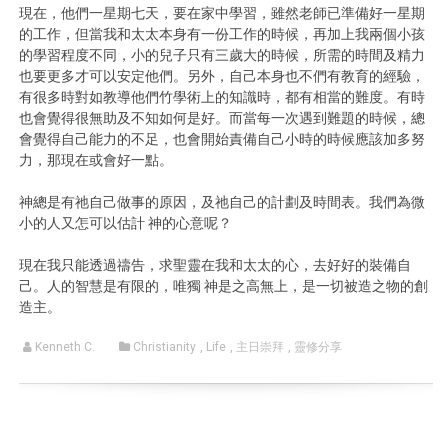
現在，他們一星期七天，要在家中學習，雖然老師已準備好一星期
的工作，但當我和太太本身有一份工作的時候，再加上我兩個小孩
的學習程度不同，小的兒子只有三歲大的時候，所需的時間及精力
也要更多才可以安定他們。另外，自己本身也不們有教育的經驗，
有很多時對如教導他們竹學術上的知識時，都有相當的難度。有時
也會覺得很無助及不知如何是好。而當每一次遇到難題的時候，總
會覺得自己能力的不足，也會開始責備自己小時的時候應該加多努
力，那現在或會好一點。
神總是有祂自己做事的原因，及祂自己的計劃及時間表。我們為微
小的人又怎可以估計 神的心意呢？
現在我只能透過禱告，求聖靈在我和太太的心，去好好的裝備自
己。人的智慧是有限的，唯獨 神是之高無上，是一切被造之物的創
造主。
Kenneth C.
Christianity
,
Life
,
主日崇拜
,
靈修分享