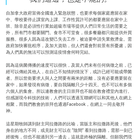
自加拿大政府宣佈全國進入緊急狀態，也要求每個家庭應留在家
中、學校要停止課室內上課、工作性質許可的都要應留在家中上
班、除非是必須性行業如超級市場等提供人們日常生活的需要之
外，所有門市都要關門。食市不可堂食，很多餐廳都只能提供外買
服務。很多人因為這改變己失去工作，被迫要申請失業救濟金。需
政府加快審批程序，及加大資助，但人們還會對前景有所憂慮，因
為人們真的無法可以預測這疫情會何時完結。
因為這病菌傳播的速度可以很快，及當人們未有任何病徵之前，已
經可以傳給其他人，在自己不知情的情況下，或許已經可能成帶菌
者。所以世衛要求人與人之間要有兩米的距離，沒有必要應要留在
家中，如果發現有病徵，要自我隔離只少十四天。也不可以有多個
六個人的集會。所以連教會的主日崇拜也不能在教會禮堂內進行。
但感謝現今科技的技術，人們可以透過互聯網可以和其他人在網上
相聚，而我們教會的崇拜也通過Facebook，在網上一同去敬拜
神。
這星期牧師講到財主同拉撒路的比喻，當販主和拉撒路死後，他們
身在的地方不同，或見財主可以在 ”陰間” 看到拉撒路，需那一刻已
經後悔，但也不能過到另一邊去，這就是終極的隔離。但願我們現