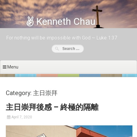
Skip to content
Kenneth Chau
For nothing will be impossible with God ~ Luke 1:37
Menu
Category: 主日崇拜
主日崇拜後感 – 終極的隔離
April 7, 2020