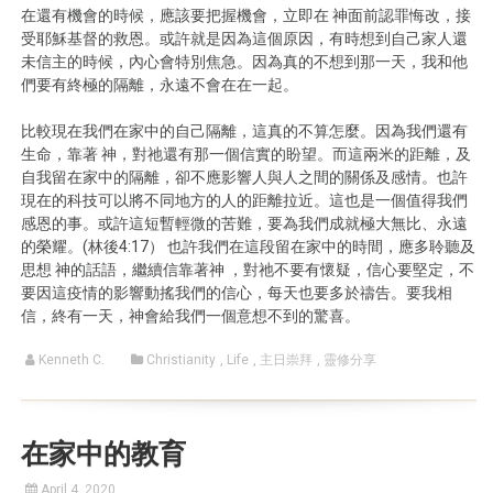
在還有機會的時候，應該要把握機會，立即在 神面前認罪悔改，接
受耶穌基督的救恩。或許就是因為這個原因，有時想到自己家人還
未信主的時候，內心會特別焦急。因為真的不想到那一天，我和他
們要有終極的隔離，永遠不會在在一起。
比較現在我們在家中的自己隔離，這真的不算怎麼。因為我們還有
生命，靠著 神，對祂還有那一個信實的盼望。而這兩米的距離，及
自我留在家中的隔離，卻不應影響人與人之間的關係及感情。也許
現在的科技可以將不同地方的人的距離拉近。這也是一個值得我們
感恩的事。或許這短暫輕微的苦難，要為我們成就極大無比、永遠
的榮耀。(林後4:17） 也許我們在這段留在家中的時間，應多聆聽及
思想 神的話語，繼續信靠著神 ，對祂不要有懷疑，信心要堅定，不
要因這疫情的影響動搖我們的信心，每天也要多於禱告。要我相
信，終有一天，神會給我們一個意想不到的驚喜。
Kenneth C.
Christianity
,
Life
,
主日崇拜
,
靈修分享
在家中的教育
April 4, 2020