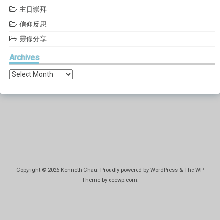
主日崇拜
信仰反思
靈修分享
Archives
Archives
Copyright © 2026
Kenneth Chau
. Proudly powered by WordPress
&
The WP
Theme by
ceewp.com
.