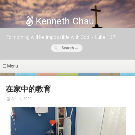
Skip to content
Kenneth Chau
For nothing will be impossible with God ~ Luke 1:37
Menu
在家中的教育
April 4, 2020