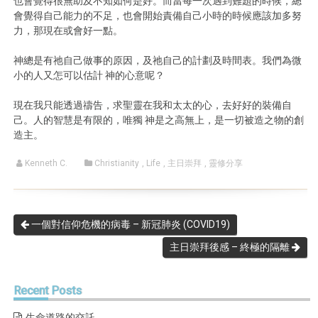
也會覺得很無助及不知如何是好。而當每一次遇到難題的時候，總
會覺得自己能力的不足，也會開始責備自己小時的時候應該加多努
力，那現在或會好一點。
神總是有祂自己做事的原因，及祂自己的計劃及時間表。我們為微
小的人又怎可以估計 神的心意呢？
現在我只能透過禱告，求聖靈在我和太太的心，去好好的裝備自
己。人的智慧是有限的，唯獨 神是之高無上，是一切被造之物的創
造主。
Kenneth C.
Christianity
,
Life
,
主日崇拜
,
靈修分享
一個對信仰危機的病毒 – 新冠肺炎 (COVID19)
主日崇拜後感 – 終極的隔離
Recent
Posts
生命道路的交託