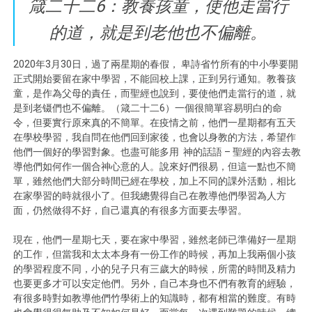
箴二十二6：教養孩童，使他走當行
的道，就是到老他也不偏離。
2020年3月30日，過了兩星期的春假， 卑詩省竹所有的中小學要開
正式開始要留在家中學習，不能回校上課，正到另行通知。教養孩
童，是作為父母的責任，而聖經也說到，要使他們走當行的道，就
是到老镊們也不偏離。（箴二十二6）一個很簡單容易明白的命
令，但要實行原來真的不簡單。在疫情之前，他們一星期都有五天
在學校學習，我自問在他們回到家後，也會以身教的方法，希望作
他們一個好的學習對象。也盡可能多用 神的話語 – 聖經的內容去教
導他們如何作一個合神心意的人。說來好們很易，但這一點也不簡
單，雖然他們大部分時間已經在學校，加上不同的課外活動，相比
在家學習的時就很小了。但我總覺得自己在教導他們學習為人方
面，仍然做得不好，自己還真的有很多方面要去學習。
現在，他們一星期七天，要在家中學習，雖然老師已準備好一星期
的工作，但當我和太太本身有一份工作的時候，再加上我兩個小孩
的學習程度不同，小的兒子只有三歲大的時候，所需的時間及精力
也要更多才可以安定他們。另外，自己本身也不們有教育的經驗，
有很多時對如教導他們竹學術上的知識時，都有相當的難度。有時