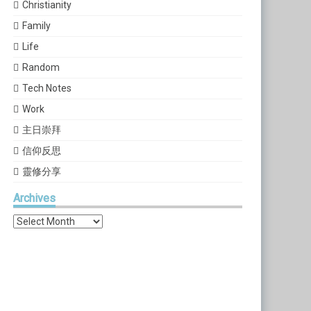
Christianity
Family
Life
Random
Tech Notes
Work
主日崇拜
信仰反思
靈修分享
Archives
Archives