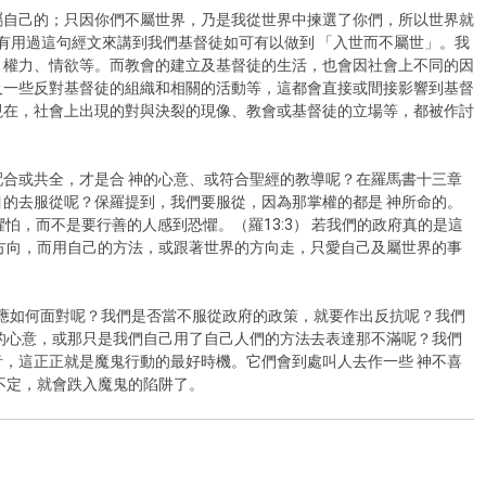
屬自己的；只因你們不屬世界，乃是我從世界中揀選了你們，所以世界就
能有用過這句經文來講到我們基督徒如可有以做到 「入世而不屬世」。我
、權力、情欲等。而教會的建立及基督徒的生活，也會因社會上不同的因
及一些反對基督徒的組織和相關的活動等，這都會直接或間接影響到基督
現在，社會上出現的對與決裂的現像、教會或基督徒的立場等，都被作討
合或共全，才是合 神的心意、或符合聖經的教導呢？在羅馬書十三章
的去服從呢？保羅提到，我們要服從，因為那掌權的都是 神所命的。
懼怕，而不是要行善的人感到恐懼。（羅13:3） 若我們的政府真的是這
方向，而用自己的方法，或跟著世界的方向走，只愛自己及屬世界的事
應如何面對呢？我們是否當不服從政府的政策，就要作出反抗呢？我們
的心意，或那只是我們自己用了自己人們的方法去表達那不滿呢？我們
，這正正就是魔鬼行動的最好時機。它們會到處叫人去作一些 神不喜
不定，就會跌入魔鬼的陷阱了。