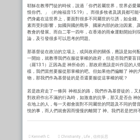
耶穌在教導門徒的時候，說過「你們若屬世界，世界必愛
恨你們。」（約翰福音15:19）。而很多牧者及講員都可
們身處在這世界上，要面對很多不同屬世的引誘，如金錢
素而受到影響，如國與國的戰爭、國家內部的政治因素、
教會的發展。而自二零一四年，在香港的雨傘運動開始到
論，及引發很多可以思考的問題。
那基督徒在政治的立場上，或與政府的關係，應該是如何配
一開始，就教導我們在服從掌權的政府，但是否我們要盲目
（羅13:1）正因為是 神所命的，那政府應該是叫作惡的人
樣，我們當然要服從那掌權的吧。但如果他們偏離了 神的
物，那我們作為基督徒的是否還要服從這掌權的呢？
若是政府走了一條與 神相反的路，我們作為基督徒的，又
對政府作出不滿的行為時，如激進的抗爭，那又是否合 神
在地上的人，每一天都會面對不同屬世的問題及不同的聲音
悅的事，而人們就會因而慢慢的離開了 神。我們若是把持
Kenneth C.
Christianity
,
Life
,
信仰反思