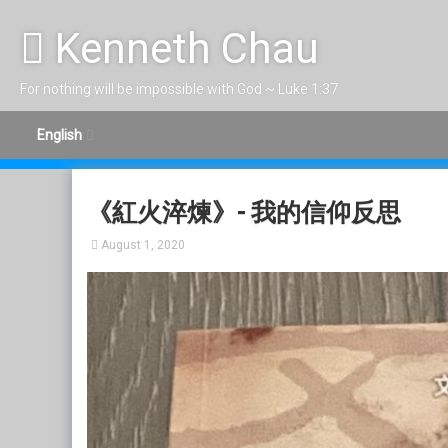
Skip to content
Kenneth Chau
For nothing will be impossible with God ~ Luke 1:37
English
《紅火淬煉》- 我的信仰反思
August 1, 2020