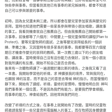
快些參與事奉。但當看到其他已有事奉的弟兄姊妹時，都會不知道
自己可以參與甚麼的事奉。
初時，因為女兒還未夠三歲，所以都會在嬰兒室參加家長與嬰兒的
崇拜。當時也知道他們需要一些家長參與帶領小朋友唱歌，講故事
的事工。我看到機會就自己推薦自己。但由我推薦自己開始都第一
次事奉，前後都等了六個月：中間要上一個兒童保障的課程(Plan to
Protect)、要等兒童牧師的面試、之後等嬰兒崇拜組長的一個訓
練、準備之後，又因當時有很多家長的事奉，我都要等四至六個星
期日才機會作嬰兒的崇拜的教師。第一次教三歲以下的小朋友唱
歌、講故事，當時覺得自己沒有這份能力去做好，沒有一個小朋友
對我所講的有反應，開始不知自己是否合資格。
後來有一次聽牧師講了一遍道關於雅比斯的禱告，之後我又看了這
一本書。我開始學習他的祈禱，求 神擴張我的境界，常與我同在，
也願按 神的旨意，而不是自己的意思去等候 神的指示。而當慢慢的
靜下來，開始有了讀經，祈禱，靈修的習慣時，慢慢地明白到 神叫
我們事奉某一個位置，不是因為我們有能力，是要我們學會順服。
而事奉的能力，神會給我們，因他常與我們同在…
改變了祈禱的方式之後，在事奉上就開始有了改變。當時的兒童牧
師邀請我幫手一些兒童資料電腦輸入的事工，而在牧師因身體健康