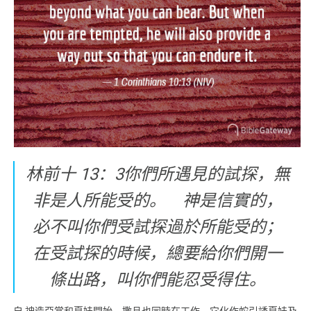
林前十 13：3你們所遇見的試探，無
非是人所能受的。 神是信實的，
必不叫你們受試探過於所能受的；
在受試探的時候，總要給你們開一
條出路，叫你們能忍受得住。