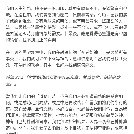
我們人生的路，總不是一帆風順，難免有崎嶇不平，充滿驚喜和挑
戰，在過程中，我們會感到有壓力、負擔和誘惑。有時，當我們累
了或感到沮喪，會有想放棄的時候；或有時會尋求一些錯誤的方
法，去尋找一時屬世的快樂；或走一些不合法、或不合神心意的捷
徑去滿足即時身體情慾的需要。但最後，總是覺得心靈還是有空虛
的感覺，找不到真正的喜樂！
在上週的團契聚會中，我們在討論何謂「交託給神」，是否將所有
事交上，我們就可以坐下來等神的回應和供應呢？當我們尋找「交
託」在聖經的教導，其中一個姊妹找到這句經文：
詩篇 37:5 「你要把你的道路交託耶和華，並倚靠他，他就必成
全。」
當我們走我們的「道路」時，或許我們未必知道前路的終點會如
何，或是成功走到終點，或是中途要改路；但當我們將我們所行的
道，交託給神，並倚靠衪，衪必成全，也必會與我們同作，因為我
們知道，衪掌權天地萬物，衪大有能力，衪是那守約施慈愛的神。
神有自己的計劃和旨意，我們無法控制結果，因為一切都在神計算
當中。然而，我們要學習順服，放下自我，定睛仰望耶穌，成就神
的計劃。