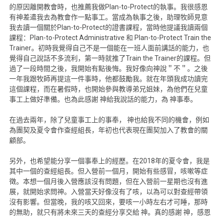
的原因離開教會時，也推薦我做Plan-to-Protect的執事。我很感恩
有神差遣我去為教會作一點事工。當成為執事之後，助理牧師見意
我去讀一個關於Plan-to-Protect的證書課程，當時他提議我讀兩個
課程：Plan-to-Protect Administrative 和 Plan-to-Protect Train the
Trainer。初時我覺得自己不是一個能在一班人面前講話的能力，也
覺得自己說話不多流利，第一時就推了Train the Trainer的課程。但
過了一段時間之後，我開始有點後悔。我好像向神說＂不＂。之後
一年我跟牧師再提這一件事時，他都鼓勵我。就在年頭我成功讀完
這個課程，而在暑假時，也開始參與教導弟兄姐妹，為他們在兒童
事工上做好準備。也為此感謝 神給我說話的能力，為 神事奉。
在過去兩年，除了兒童事工上的事奉， 神也給我不同的機會，例如
為團契及夏令會作查經組長，年初也代表現在團契加入了教會的關
顧部。
另外，也希望能分享一個事奉上的經歷。在2018年的夏令會，我是
其中一個的查經組長。但入營前一個月，開始有些感冒，咳嗽等症
徵。本想一個月後入營應該沒有問題，但在入營前一星期也沒有進
展，就開始求問神。入營當天好像沒有了咳，以為可以對查經帶領
沒有影響。但當晚，我的咳又回來，要咳一小時左右才可睡，那時
的無助，就只有將未來三天的查經分享交給 神。真的感謝 神，感恩