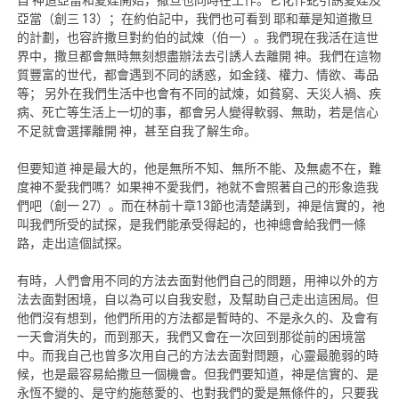
自 神造亞當和夏娃開始，撒旦也同時在工作。它化作蛇引誘夏娃及
亞當（創三 13）；在約伯記中，我們也可看到 耶和華是知道撒旦
的計劃，也容許撒旦對約伯的試煉（伯一）。我們現在我活在這世
界中，撒旦都會無時無刻想盡辦法去引誘人去離開 神。我們在這物
質豐富的世代，都會遇到不同的誘惑，如金錢、權力、情欲、毒品
等； 另外在我們生活中也會有不同的試煉，如貧窮、天災人禍、疾
病、死亡等生活上一切的事，都會另人變得軟弱、無助，若是信心
不足就會選擇離開 神，甚至自我了解生命。
但要知道 神是最大的，他是無所不知、無所不能、及無處不在，難
度神不愛我們嗎？如果神不愛我們，祂就不會照著自己的形象造我
們吧（創一 27）。而在林前十章13節也清楚講到，神是信實的，祂
叫我們所受的試探，是我們能承受得起的，也神總會給我們一條
路，走出這個試探。
有時，人們會用不同的方法去面對他們自己的問題，用神以外的方
法去面對困境，自以為可以自我安慰，及幫助自己走出這困局。但
他們沒有想到，他們所用的方法都是暫時的、不是永久的、及會有
一天會消失的，而到那天，我們又會在一次回到那從前的困境當
中。而我自己也曾多次用自己的方法去面對問題，心靈最脆弱的時
候，也是最容易給撒旦一個機會。但我們要知道，神是信實的、是
永恆不變的、是守約施慈愛的、也對我們的愛是無條件的，只要我