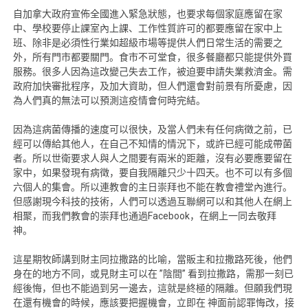
自加拿大政府宣佈全國進入緊急狀態，也要求每個家庭應留在家
中、學校要停止課室內上課、工作性質許可的都要應留在家中上
班、除非是必須性行業如超級市場等提供人們日常生活的需要之
外，所有門市都要關門。食市不可堂食，很多餐廳都只能提供外買
服務。很多人因為這改變己失去工作，被迫要申請失業救濟金。需
政府加快審批程序，及加大資助，但人們還會對前景有所憂慮，因
為人們真的無法可以預測這疫情會何時完結。
因為這病菌傳播的速度可以很快，及當人們未有任何病徵之前，已
經可以傳給其他人，在自己不知情的情況下，或許已經可能成帶菌
者。所以世衛要求人與人之間要有兩米的距離，沒有必要應要留在
家中，如果發現有病徵，要自我隔離只少十四天。也不可以有多個
六個人的集會。所以連教會的主日崇拜也不能在教會禮堂內進行。
但感謝現今科技的技術，人們可以透過互聯網可以和其他人在網上
相聚，而我們教會的崇拜也通過Facebook，在網上一同去敬拜
神。
這星期牧師講到財主同拉撒路的比喻，當販主和拉撒路死後，他們
身在的地方不同，或見財主可以在 ”陰間” 看到拉撒路，需那一刻已
經後悔，但也不能過到另一邊去，這就是終極的隔離。但願我們現
在還有機會的時候，應該要把握機會，立即在 神面前認罪悔改，接