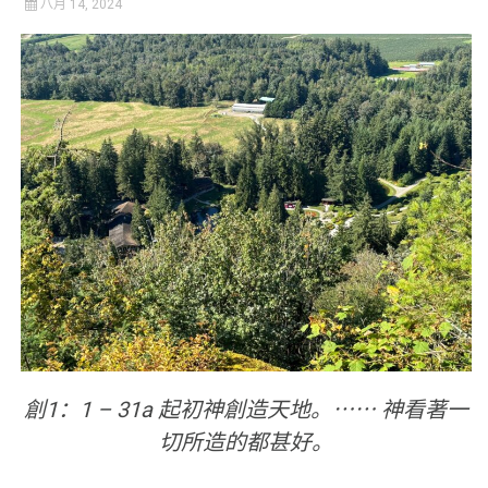
八月 14, 2024
創1：1 – 31a 起初神創造天地。⋯⋯ 神看著一
切所造的都甚好。