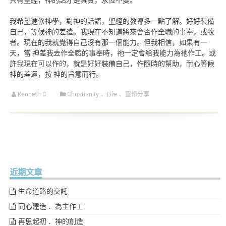
我希望進修神學，對神的話語，聖經的教導多一點了解。好好裝備
自己，等候神的差遣。我現在不知道將來會否作全職的事奉，或牧
者。現在的我就覺得自己沒有那一個能力。但我相信，如果有一
天，當 神差我去作全職的事奉時，祂一定會給我能力為祂作工。或
許我現在可以作的，就是好好裝備自己，作隨時的幫助，耐心等候
神的差遣，按 神的旨意而行。
Kenneth C.
Christianity
、
Life
、
靈修分享
近期文章
生命道路的交託
同心建造 ．為主作工
再思起初 ．神的創造