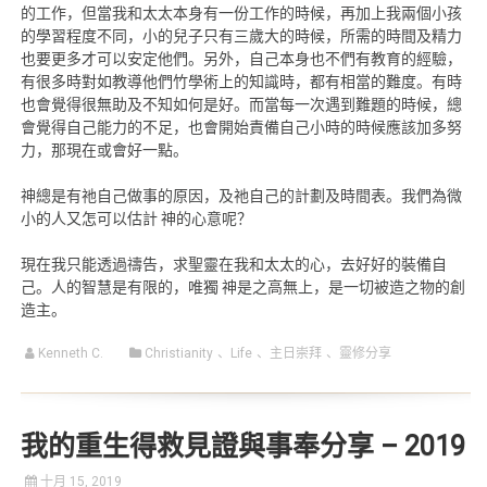
的工作，但當我和太太本身有一份工作的時候，再加上我兩個小孩
的學習程度不同，小的兒子只有三歲大的時候，所需的時間及精力
也要更多才可以安定他們。另外，自己本身也不們有教育的經驗，
有很多時對如教導他們竹學術上的知識時，都有相當的難度。有時
也會覺得很無助及不知如何是好。而當每一次遇到難題的時候，總
會覺得自己能力的不足，也會開始責備自己小時的時候應該加多努
力，那現在或會好一點。
神總是有祂自己做事的原因，及祂自己的計劃及時間表。我們為微
小的人又怎可以估計 神的心意呢？
現在我只能透過禱告，求聖靈在我和太太的心，去好好的裝備自
己。人的智慧是有限的，唯獨 神是之高無上，是一切被造之物的創
造主。
Kenneth C.
Christianity
、
Life
、
主日崇拜
、
靈修分享
我的重生得救見證與事奉分享 – 2019
十月 15, 2019