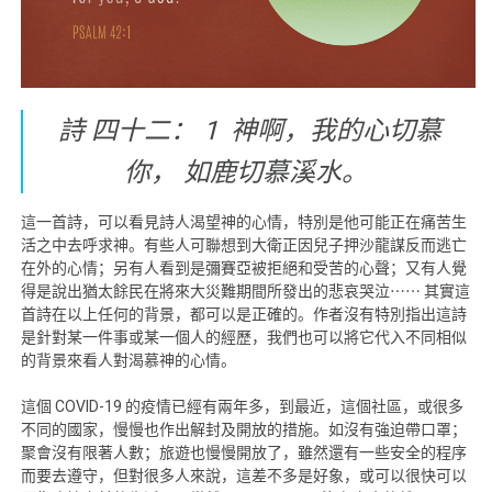
詩 四十二： 1 神啊，我的心切慕
你， 如鹿切慕溪水。
這一首詩，可以看見詩人渴望神的心情，特別是他可能正在痛苦生
活之中去呼求神。有些人可聯想到大衛正因兒子押沙龍謀反而逃亡
在外的心情；另有人看到是彌賽亞被拒絕和受苦的心聲；又有人覺
得是說出猶太餘民在將來大災難期間所發出的悲哀哭泣⋯⋯ 其實這
首詩在以上任何的背景，都可以是正確的。作者沒有特別指出這詩
是針對某一件事或某一個人的經歷，我們也可以將它代入不同相似
的背景來看人對渴慕神的心情。
這個 COVID-19 的疫情已經有兩年多，到最近，這個社區，或很多
不同的國家，慢慢也作出解封及開放的措施。如沒有強迫帶口罩；
聚會沒有限著人數；旅遊也慢慢開放了，雖然還有一些安全的程序
而要去遵守，但對很多人來說，這差不多是好象，或可以很快可以