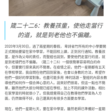
箴二十二6：教養孩童，使他走當行
的道，就是到老他也不偏離。
2020年3月30日，過了兩星期的春假， 卑詩省竹所有的中小學要開
正式開始要留在家中學習，不能回校上課，正到另行通知。教養孩
童，是作為父母的責任，而聖經也說到，要使他們走當行的道，就
是到老镊們也不偏離。（箴二十二6）一個很簡單容易明白的命
令，但要實行原來真的不簡單。在疫情之前，他們一星期都有五天
在學校學習，我自問在他們回到家後，也會以身教的方法，希望作
他們一個好的學習對象。也盡可能多用 神的話語 – 聖經的內容去教
導他們如何作一個合神心意的人。說來好們很易，但這一點也不簡
單，雖然他們大部分時間已經在學校，加上不同的課外活動，相比
在家學習的時就很小了。但我總覺得自己在教導他們學習為人方
面，仍然做得不好，自己還真的有很多方面要去學習。
現在，他們一星期七天，要在家中學習，雖然老師已準備好一星期