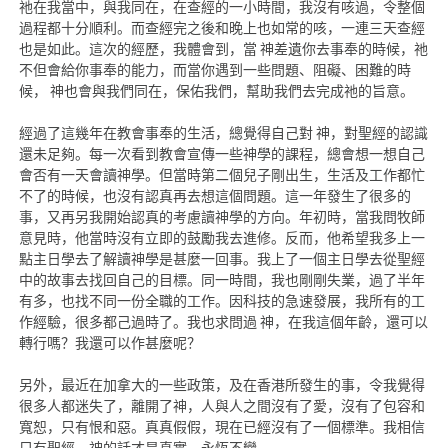
祂在我當中，與我同在，在查經的一小時間，我沒有咳過，令整個
過程都十分順利。而查經完之後和晚上也如常的咳，一連三天查經
也是如此。這次的經歷，我體會到，當 神差遺你去事奉的時候，祂
不但會給你事奉的能力，而當你遇到一些問題、阻礙、困難的時
候， 神也會與我們同在，保佑我們，幫助我們去完成祂的旨意。
經過了這幾年在教會事奉的生活，總覺得自己對 神，對聖經的認識
還未足夠。每一次看到教會宣傳一些神學的課程，總會想一想自己
會否有一天會讀神學。但當時第二個兒子剛出生，生活及工作都忙
不了的時候，也沒有認真再去想這個問題。這一年發生了很多的
事，又再另我開始認真的考慮讀神學的方向。年初時，當我問牧師
意見時，他當時沒有立即的鼓勵我去進修。反而，他希望我多上一
點主日學去了解讀神學是甚麼一回事。我上了一個主日學去從聖經
中的故事去找回自己的目標。同一時間，我也剛剛失業，過了半年
有多，也找不同一份全職的工作。因科技的急速發展，我所有的工
作經驗，很多都己過時了。我也求問過 神，在我這個年齡，還可以
轉行嗎？我還可以作甚麼呢？
另外，最近在加拿大的一些政策，及在香港所發生的事，令我覺得
很多人都迷失了，離開了神，人與人之間沒有了愛，沒有了包容和
寬恕，只有恨和惡。真真假假，現在已經沒有了一個標準。我相信
只有聖經，神的話才是真實，永恆不變。