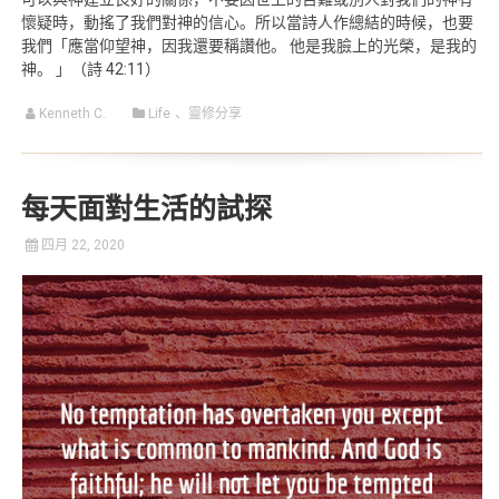
懷疑時，動搖了我們對神的信心。所以當詩人作總結的時候，也要
我們「應當仰望神，因我還要稱讚他。 他是我臉上的光榮，是我的
神。 」（詩 42:11）
Kenneth C.
Life
、
靈修分享
每天面對生活的試探
四月 22, 2020