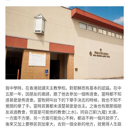
我中學時，在香港就讀天主教學校。對耶穌而有基本的認識。在中
五那一年，因朋友的邀請，跟了他去參加一個佈道會。當時都不知
道甚麼是佈道會。當牧師叫台下的下舉手決志的時候，我也不知不
覺間的擧了手。當時其實都未清楚甚麼是信主。之後也有跟那個朋
友返過教會，但當是可能他的教會(上水)，同自己家(九龍) 太遠，
一方面不方便、另一方面可能信心不夠，都返不夠一個月就停了。
後來又加上要移民到加拿大，去到一個全新的地方，就覺得人生路