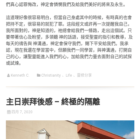
們真心認罪悔改，神定會憐憫我們及給我們美好的將來及永生。
這道理好像很容易明白，但當自己身處其中的時候，有時真的也會
把持不定，很容易的就犯了罪。這段經文或許再一次提醒我自己，
我所面對的，神是知道的，祂總會給我們一條路，走出這個試。只
要帶著信心及盼望，多領聽 神的話語，接受聖靈的指引和教導，及
每天的禱告與 神溝通，神定會保守我們，賜下平安給我們。我承
認，現在我還在學習當中，但願我們一同學習，與神溝通，打開自
己的心，讓聖靈能進入我們的心，加給我們力量去面對自己的試探
或試煉。
Kenneth C.
Christianity
、
Life
、
靈修分享
主日崇拜後感 – 終極的隔離
四月 7, 2020