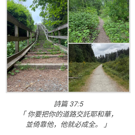
詩篇 37:5
「 你要把你的道路交託耶和華，
並倚靠他，他就必成全。 」