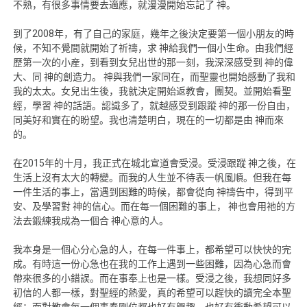
不熟，有很多事情要去適應，就漫漫開始忘記了 神。
到了2008年，有了自己的家庭，幾年之後決定要第一個小朋友的時
候，不知不覺間就開始了祈禱，求 神給我們一個小生命。由我們經
歷第一次的小産，到看到女兒出世的那一刻，我深深感受到 神的偉
大、同 神的創造力。 神與我們一家同在，而聖靈也開始感動了我和
我的太太。女兒出生後，我就決定開始返教會，團契。並開始看聖
經，學習 神的話語。認識多了，就越感受到跟蹤 神的那一份自由，
同美好和實在的盼望。我也清楚明白，現在的一切都是由 神而來
的。
在2015年的十月，我正式在城北宣道會受浸。受浸跟蹤 神之後，在
生活上沒有太大的轉變。而我的人生並不待表一帆風順。但我在每
一件生活的事上，當遇到困難的時候，都會從向 神禱告中，得到平
安、及學習對 神的信心。而在每一個困難的事上， 神也會用祂的方
法去鍛練我成為一個合 神心意的人。
我本身是一個心分心急的人，在每一件事上，都希望可以快快的完
成。有時這一份心急也在我的工作上遇到一些困難，因為心急而會
帶來很多的小錯誤。而在事奉上也是一樣。受浸之後，我想同好多
初信的人都一樣，對聖經的熱愛，真的希望可以趕快的讀完全本聖
經；而對教會每一個事奉剛位都也好有興趣，也好有衝動希望可以