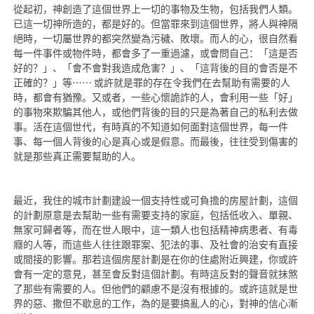
從起初，神創造了這個世界上一切的事物及生物，包括我們人類。
已這一切神所造的，都是好的。但當罪來到這個世界，將人與神隔
絕時，一切屬世界的都突然變為污穢、敗壞。而人的心，很自然看
每一件事件或物件時，都會多了一重過濾，或會問自己：「這是否
好的？」、「會不會對我造成危害？」、「這背後的目的會否是不
正確的？」等⋯⋯ 或許就是罪的存在令我們在去幫助有需要的人
時，都會有猶豫。又或者，一些心懷詭詐的人，會利用一些「好」
的事物來欺騙其他人，或他們背後的目的只是為著自己的私利去做
事。活在這個世代，有時真的不知道如何面對這個世界，每一件
事、每一個人背後的心是真心或是假意。而最後，往往受到傷害的
就是那些真正需要幫助的人。
最近，我住的城市計劃建設一個支持性或可負擔的房屋計劃，這個
的計劃原意是去幫助一些有需要支持的家庭，包括低收入、單親、
無家可歸者等，而在世人眼中，這一類人也包括精神病患者、有毒
癮的人等，而這些人往往跟罪案、犯法的事、及社會的治安有直接
或間接的影響。那若這個房屋計劃是在你的住處附近興建，你或許
會有一定的意見，甚至會反對這個計劃。有時這反對的聲音就抺煞
了那些有需要的人。但他們的顧慮不是沒有根據的。或許這就是世
界的惡、撒但不歇息的工作，為的是要搞亂人的心，對神的信心漸