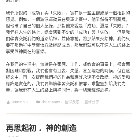
我們所說的「成功」與「失敗」，實在是一些主觀或是一個相對的
感覺。例如，一個游泳運動員在奧運比賽中，他雖然得不到奬牌，
但他破了自己的個人紀錄，那對他來說是「成功」還是「失敗」？
我們在人生的路上，總會遇到不少的「成功」與「失敗」，但當我
們學會交託我們的道路給神，並倚靠衪，將那結果交給神，我們只
要在那過程中學習信靠及經歷成長，那我們就可以在這人生的路上
享受與神同在的喜樂。
在我們的生活中，無論是在家庭、工作、或教會的事奉上，都會面
對困難和挑戰，我們也會有沮喪、失望、甚至埋怨的時候，但在這
經文中，再一次提醒我們神的作為和應許永遠不會改變。神的愛和
應許是實在的，我們要繼續學習交託和依靠，求聖靈加給我們力
量，讓我們在人生的路上與神同行，將一切榮耀歸於神。
Kenneth C.
Christianity
、
信仰反思
、
靈修分享
再思起初 ．神的創造