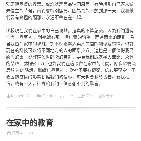
受耶穌基督的救恩。或許就是因為這個原因，有時想到自己家人還
未信主的時候，內心會特別焦急。因為真的不想到那一天，我和他
們要有終極的隔離，永遠不會在在一起。
比較現在我們在家中的自己隔離，這真的不算怎麼。因為我們還有
生命，靠著 神，對祂還有那一個信實的盼望。而這兩米的距離，及
自我留在家中的隔離，卻不應影響人與人之間的關係及感情。也許
現在的科技可以將不同地方的人的距離拉近。這也是一個值得我們
感恩的事。或許這短暫輕微的苦難，要為我們成就極大無比、永遠
的榮耀。(林後4:17） 也許我們在這段留在家中的時間，應多聆聽及
思想 神的話語，繼續信靠著神 ，對祂不要有懷疑，信心要堅定，不
要因這疫情的影響動搖我們的信心，每天也要多於禱告。要我相
信，終有一天，神會給我們一個意想不到的驚喜。
Kenneth C.
Christianity
、
Life
、
主日崇拜
、
靈修分享
在家中的教育
四月 4, 2020