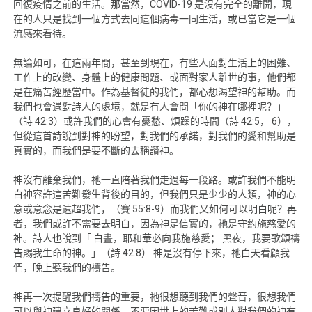
回復疫情之前的生活。那當然，COVID-19 是沒有完全的離開，現
在的人只是找到一個方式去同這個病毒一同生活，或已當它是一個
流感來看待。
無論如可，在這兩年間，甚至到現在，有些人面對生活上的困難、
工作上的改變、身體上的健康問題、或面對家人離世的事，他們都
是在痛苦經歷當中。作為基督徒的我們，都心想渴望神的幇助。而
我們也會遇對詩人的處境，就是有人會問「你的神在哪裡呢？」
（詩 42:3）或許我們的心會有憂愁、煩躁的時間（詩 42:5， 6），
但從這首詩說到對神的盼望，對我們的承諾，對我們的愛和幫助是
真實的，而我們是要不斷的去稱讚神。
神沒有離棄我們，祂一直陪著我們走過每一段路。或許我們不能明
白神容許這苦難發生背後的目的，但我們只是少少的人類，神的心
意或意念是遠超我們，（賽 55:8-9）而我們又如何可以明白呢？再
者，我們或許不需要去明白，因為神是信實的，衪是守約施慈愛的
神。詩人也說到「 白晝，耶和華必向我施慈愛； 黑夜，我要歌頌禱
告賜我生命的神。」（詩 42:8） 神是沒有停下來，祂白天看顧我
們，晚上聽我們的禱告。
神再一次提醒我們禱告的重要，祂很想聽到我們的聲音，很想我們
可以與神建立良好的關係，不要因世上的苦難或別人對我們的神有