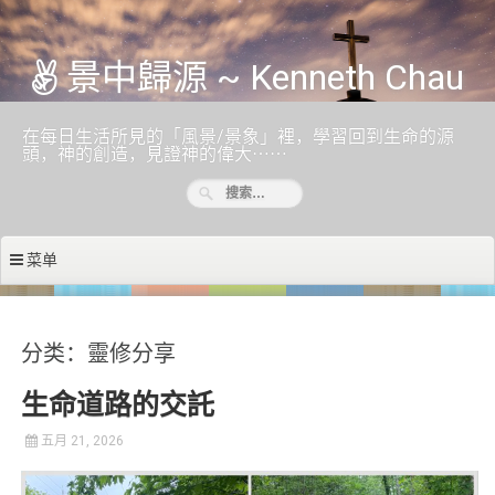
跳至内容
景中歸源 ~ Kenneth Chau
在每日生活所見的「風景/景象」裡，學習回到生命的源
頭，神的創造，見證神的偉大⋯⋯
菜单
分类：靈修分享
生命道路的交託
五月 21, 2026