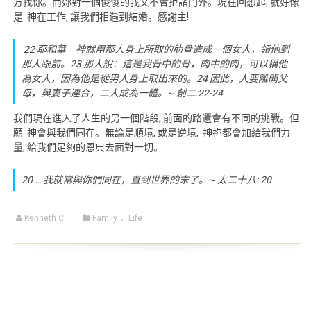
方找你。而妳對一個傻傻的我又不會拒諸門外。現在回想起, 就好像
是 神在工作, 讓我們相遇到結婚。感謝主!
22 耶和華 神就用那人身上所取的肋骨造成一個女人，領他到
那人跟前。23 那人說：這是我骨中的骨，肉中的肉，可以稱他
為女人，因為他是從男人身上取出來的。24 因此，人要離開父
母，與妻子連合，二人成為一體。~ 創二:22-24
我們現在進入了人生的另一個階段, 前面的路還會有不同的挑戰。但
願 神會與我們同在。無論是順境, 或是逆境, 神祢都會加給我們力
量, 給我們足夠的恩典去面對一切。
20 … 我就常與你們同在，直到世界的末了。~ 太二十八: 20
Kenneth C.
Family
、
Life