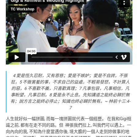
4 愛是恆久忍耐，又有恩慈；愛是不嫉妒；愛是不自誇，不張
狂，5 不做害羞的事，不求自己的益處，不輕易發怒，不計算人
的惡，6 不喜歡不義，只喜歡真理；7 凡事包容，凡事相信，凡
事盼望，凡事忍耐。8 愛是永不止息。先知講道之能終必歸於無
有；說方言之能終必停止；知識也終必歸於無有。~ 林前十三:4-
7
人生就好似一幅拼圖, 而每一塊拼圖就代表一個經歷。 在我和Gigi相
識之前, 都有在走不同的路。但 神張我們拉上, 叫我們可以遇上。一
向內向的我, 不知為什麼當遇你後, 境大膽的一個人走到妳做事的地