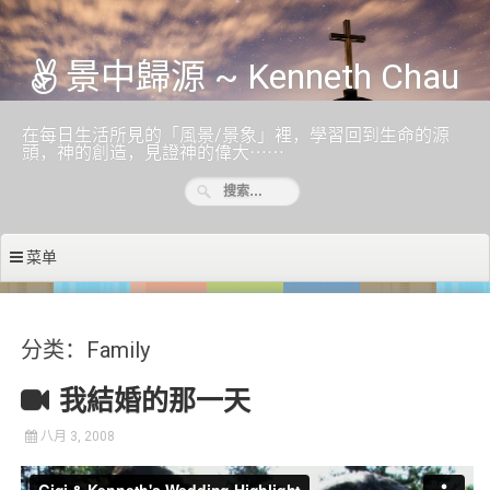
跳至内容
景中歸源 ~ Kenneth Chau
在每日生活所見的「風景/景象」裡，學習回到生命的源
頭，神的創造，見證神的偉大⋯⋯
菜单
分类：Family
我結婚的那一天
八月 3, 2008