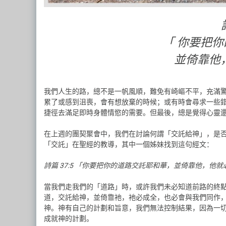
「 你要把
並倚靠他
我們人生的路，總不是一帆風順，難免有崎嶇不平，充滿
累了或感到沮喪，會有想放棄的時候；或有時會尋求一些
捷徑去滿足即時身體情慾的需要。但最後，總是覺得心靈
在上週的團契聚會中，我們在討論何謂「交託給神」，是
「交託」在聖經的教導，其中一個姊妹找到這句經文：
詩篇 37:5 「你要把你的道路交託耶和華，並倚靠他，他
當我們走我們的「道路」時，或許我們未必知道前路的終
道，交託給神，並倚靠衪，衪必成全，也必會與我們同作
神。神有自己的計劃和旨意，我們無法控制結果，因為一
成就神的計劃。