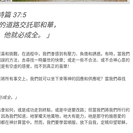
詩篇 37:5
你的道路交託耶和華，
，他就必成全。 」
驚喜和挑戰，在過程中，我們會感到有壓力、負擔和誘惑。有時，當我們
錯誤的方法，去尋找一時屬世的快樂；或走一些不合法、或不合神心意的
還是有空虛的感覺，找不到真正的喜樂！
否將所有事交上，我們就可以坐下來等神的回應和供應呢？當我們尋找
就必成全。」
點會如何，或是成功走到終點，或是中途要改路；但當我們將我們所行的
，因為我們知道，衪掌權天地萬物，衪大有能力，衪是那守約施慈愛的
切都在神計算當中。然而，我們要學習順服，放下自我，定睛仰望耶穌，