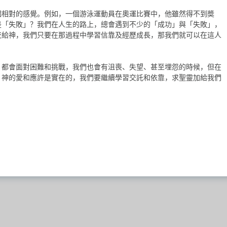
個相對的感覺。例如，一個游泳運動員在奧運比賽中，他雖然得不到奬
是「失敗」？我們在人生的路上，總會遇到不少的「成功」與「失敗」，
交給神，我們只要在那過程中學習信靠及經歷成長，那我們就可以在這人
，都會面對困難和挑戰，我們也會有沮喪、失望、甚至埋怨的時候，但在
。神的愛和應許是實在的，我們要繼續學習交託和依靠，求聖靈加給我們
。