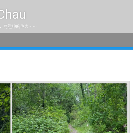
Chau
，見證神的偉大⋯⋯