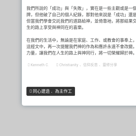
我們所說的「成功」與「失敗」，實在是一些主觀或是一
牌，但他破了自己的個人紀錄，那對他來說是「成功」還
但當我們學會交託我們的道路給神，並倚靠衪，將那結果
生的路上享受與神同在的喜樂。
在我們的生活中，無論是在家庭、工作、或教會的事奉上
這經文中，再一次提醒我們神的作為和應許永遠不會改變
力量，讓我們在人生的路上與神同行，將一切榮耀歸於神
Kenneth C.
Christianity
、
信仰反思
、
靈修分享
同心建造 ．為主作工