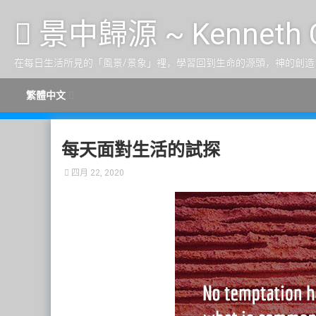
跳至内容
景中歸源 ~ Kenneth 
在每日生活所見的「風景/景象」裡，學習回到生命的源頭，神的創造
繁體中文
每天面對生活的試探
四月 22, 2020