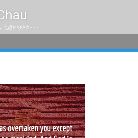
Chau
，見證神的偉大⋯⋯