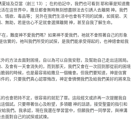
夏娃及亞當（創三 13）；在約伯記中，我們也可看到 耶和華是知道撒
活在這世界中，撒旦都會無時無刻想盡辦法去引誘人去離開 神。我們
、情欲、毒品等； 另外在我們生活中也會有不同的試煉，如貧窮、天
、無助，若是信心不足就會選擇離開 神，甚至自我了解生命。
不在，難度神不愛我們嗎？如果神不愛我們，祂就不會照著自己的形象
，神是信實的，祂叫我們所受的試探，是我們能承受得起的，也神總會給我
以外的方法去面對困境，自以為可以自我安慰，及幫助自己走出這困局。
的、及會有一天會消失的，而到那天，我們又會在一次回到那從前的困境
最脆弱的時候，也是最容易給撒旦一個機會。但我們要知道，神是信實
條件的，只要我們真心認罪悔改，神定會憐憫我們及給我們美好的將來及
真的也會把持不定，很容易的就犯了罪。這段經文或許再一次提醒我自
這個試。只要帶著信心及盼望，多領聽 神的話語，接受聖靈的指引和
安給我們。我承認，現在我還在學習當中，但願我們一同學習，與神溝
量去面對自己的試探或試煉。