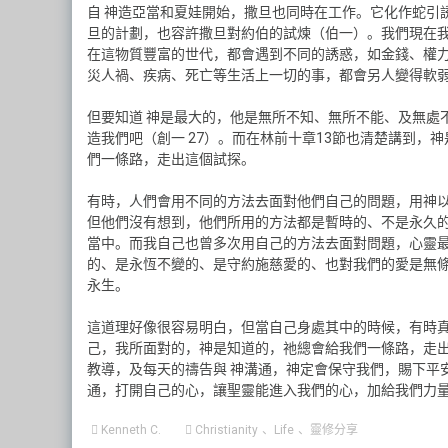
自 神造亞當和夏娃開始，撒旦也同時在工作。它化作蛇引誘
旦的計劃，也容許撒旦對約伯的試煉（伯一）。我們現在我
在這物質豐富的世代，都會遇到不同的誘惑，如金錢、權力
災人禍、疾病、死亡等生活上一切的事，都會另人變得軟弱
但要知道 神是最大的，他是無所不知、無所不能、及無處
造我們吧（創一 27）。而在林前十章13節也清楚講到
們一條路，走出這個試探。
有時，人們會用不同的方法去面對他們自己的問題，用神
但他們沒有想到，他們所用的方法都是暫時的、不是永久
當中。而我自己也曾多次用自己的方法去面對問題，心靈
的、是永恆不變的、是守約施慈愛的、也對我們的愛是無
永生。
這道理好像很容易明白，但當自己身處其中的時候，有時
己，我所面對的，神是知道的，祂總會給我們一條路，走出
教導，及每天的禱告與 神溝通，神定會保守我們，賜下平
通，打開自己的心，讓聖靈能進入我們的心，加給我們力
Kenneth C.
Christianity
、
Life
、
靈修分享