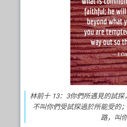
林前十 13：3你們所遇見的試
不叫你們受試探過於所能受的
路，叫