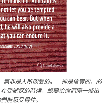
探，無非是人所能受的。 神是信實的，必
；在受試探的時候，總要給你們開一條出
你們能忍受得住。