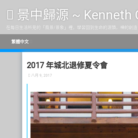
跳至内容
景中歸源 ~ Kenneth 
在每日生活所見的「風景/景象」裡，學習回到生命的源頭，神的創造
繁體中文
2017 年城北退修夏令會
八月 9, 2017