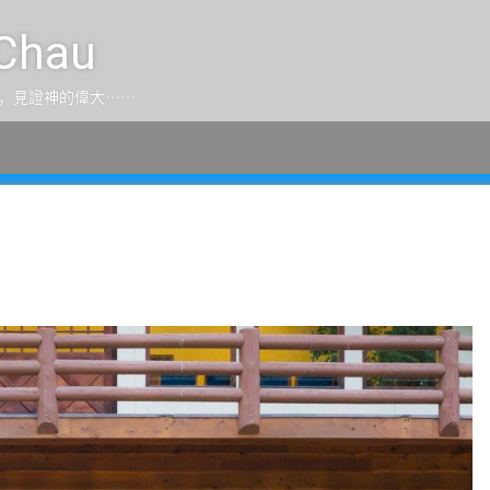
Chau
，見證神的偉大⋯⋯