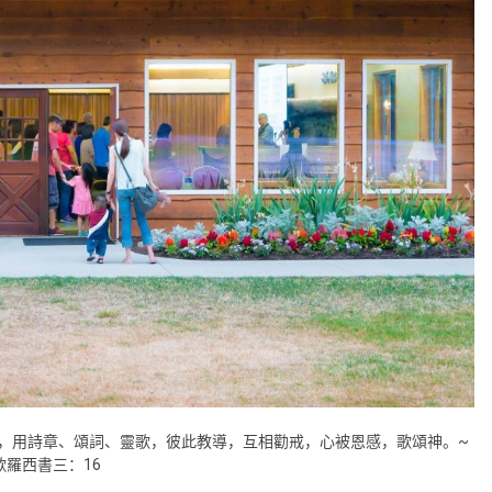
裡，用詩章、頌詞、靈歌，彼此教導，互相勸戒，心被恩感，歌頌神。~
歌羅西書三：16