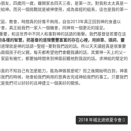
小朋友，四歲同一歲，離開家去四天三夜，是第一次。對我和太太真是一
交給神。而另一個挑戰就是被神使用，成為查經的組長，這也是我的第一
庭、教會，時間真的好像不夠用，自信2013年真正回到神的身邊以
令會，真正給我們一家人一個機會，同神有一個更近的接足。
的重要，和這世界中不同人和事對神的話語的衝擊。我們基督徒若要在這
用各樣的智慧，把基督的道理豐豐富富的存在心裡，用詩章、頌詞、靈
的道理就是神的話語—聖經—要對我們說的話。所以天天讀經真是很重要
為兩個孩子的父親，每天都希望他們會聽我講的話，其實神—天上的父—
、家庭有幾忙，都要抽時間來到神面前聽祂對我說的話。求神給的堅定的
時直的不知自己有怎麼能力，能為神做甚麼呢？但之後開紿明白到，神差
遣我們的時候，祂會給我們夠用的恩典去完成神給我們的事工。只要我們
就是我們可以好好的且神建立一個美好的關係。
2018 年城北退修夏令會