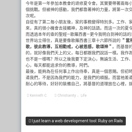
今年是第一年參加本教會的退修夏令會。其實要帶著兩毎
個挑戰。但被神的感動，我們都靠著神的力量，將第一次
次呢。
自從有了第二毎小朋友後，家的事務變得特別多。工作、家
來，真的很小機會去接觸神，及神的話語。而這一次的夏
而透過本年的查的聖經—歌羅西書—更今我明白到神的話
世界站立得住，真是要像歌羅西書三章十六節所說的
＂當
歌，彼此教導，互相勸戒，心被恩感，歌頌神＂
。而基督
的，就好像我們天上的父，每日都跟我們說話一樣。我作
也不是一樣嗎？所以之後我要下定決心，無論生活、工作
心，每天都能追求你的教導，阿們。
最後，能夠為在任何事上作出侍奉，真是一個恩賜。但初
遣我們，不是因為我們的能力，是我們的順服。而當祂差
耐心的等待，好好的裝備自己，將基督的道理放在心裡，
Kenneth C.
Christianity
、
Life
I just learn a web development tool: Ruby on Rails